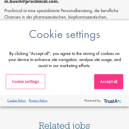
m.busch@proclinical.com.
Proclinical ist eine spezialisierte Personalberatung, die berufliche
Chancen in der pharmazeutischen, biopharmazeutischen,
biotechnologischen und medizintechnischen Branche anbietet.
Cookie settings
Proclinical Staffing ist außerdem ein Arbeitgeber der
Chancengleichheit.
By clicking “Accept all”, you agree to the storing of cookies on
your device to enhance site navigation, analyse site usage, and
assist in our marketing efforts.
Print
Cookie settings
Accept all
Share this job
Cookie Policy
Privacy Policy
Powered by:
Related jobs