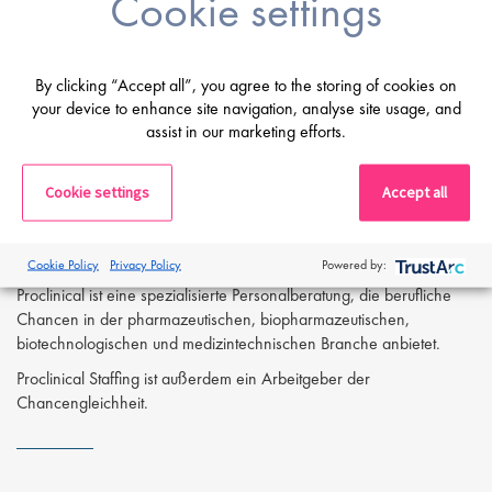
Cookie settings
Attraktive Benefits wie 30 Urlaubstage, betriebliche
Altersvorsorge, Krankenversicherung und vermögenswirksame
Leistungen
By clicking “Accept all”, you agree to the storing of cookies on
Interesse geweckt?
your device to enhance site navigation, analyse site usage, and
assist in our marketing efforts.
Dann freuen wir uns auf Ihre Kontaktaufnahme mit
Herrn Max
Slevogt - m.slevogt@proclinical.com
Cookie settings
Accept all
Gerne stehen wir Ihnen für ein vertrauliches Gespräch zur
Verfügung. Absolute Diskretion sichern wir Ihnen selbstverständlich
zu.
Cookie Policy
Privacy Policy
Powered by:
Proclinical ist eine spezialisierte Personalberatung, die berufliche
Chancen in der pharmazeutischen, biopharmazeutischen,
biotechnologischen und medizintechnischen Branche anbietet.
Proclinical Staffing ist außerdem ein Arbeitgeber der
Chancengleichheit.