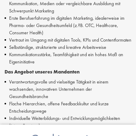
Kommunikation, Medien oder vergleichbare Ausbildung mit
Schwerpunkt Marketing
Erste Berufserfahrung im digitalen Marketing, idealerweise im
Pharma- oder Gesundheitsumfeld (z.?B. OTC, Healthcare,
Consumer Health)
Vertraut im Umgang mit digitalen Tools, KPIs und Contentformaten
Selbständige, strukturierte und kreative Arbeitsweise
Kommunikationsstärke, Teamfähigkeit und ein hohes Maß an
Eigeninitiative
Das Angebot unseres Mandanten
Verantwortungsvolle und vielseitige Tätigkeit in einem
wachsenden, innovativen Unternehmen der
Gesundheitsbranche
Flache Hierarchien, offene Feedbackkultur und kurze
Entscheidungswege
Individuelle Weiterbildungs- und Entwicklungsmöglichkeiten
(intern & extern)
Flexible Arbeitszeitmodelle inkl. Homeoffice-Option