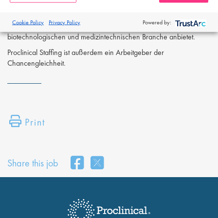
Proclinical ist eine spezialisierte Personalberatung, die berufliche
Cookie Policy
Privacy Policy
Powered by:
Chancen in der pharmazeutischen, biopharmazeutischen,
biotechnologischen und medizintechnischen Branche anbietet.
Proclinical Staffing ist außerdem ein Arbeitgeber der
Chancengleichheit.
Print
Share this job