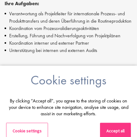
Ihre Aufgaben:
Verantwortung als Projektleiter für internationale Prozess- und
Produkttransfers und deren Überführung in die Routineproduktion
Koordination vom Prozessvalidierungsaktivitäten
Erstellung, Führung und Nachverfolgung von Projektplänen
Koordination interner und externer Partner
Unterstützung bei internen und externen Audits
Ihre Qualifikationen:
Cookie settings
Naturwissenschaftliches Studium
langjährige Erfahrung im Projektmanagement
Industrieerfahrungen im GMP Umfeld
By clicking “Accept all”, you agree to the storing of cookies on
Ergebnisorientierte Arbeitsweise im internationalen Umfeld
your device to enhance site navigation, analyse site usage, and
Sehr gute Deutsch- und Englischkenntnisse in Wort und Schrift
assist in our marketing efforts.
Sollten Sie Fragen oder Schwierigkeiten bei der Bewerbung haben,
wenden Sie sich bitte an
Antoine Mortiaux
unter der
Cookie settings
Accept all
a.mortiaux@proclinical.com.